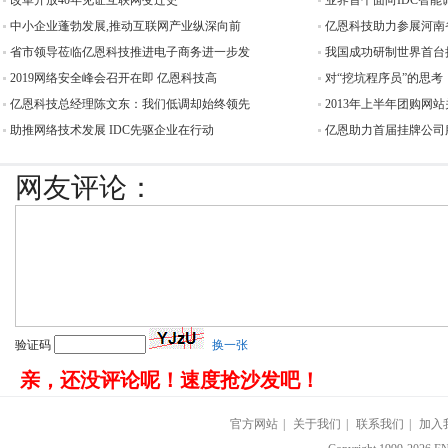
改革开放40年见证互联网变迁史
业界首个面向IDC智能
中小企业蓬勃发展,推动互联网产业纵深向前
亿恩科技助力参展河南
省市领导莅临亿恩科技推进电子商务进一步发
我国成功研制世界首台
2019网络安全峰会召开在即 亿恩科技高
对“挖坑程序员”的思考
亿恩科技总经理陈文东：我们低调却始终领先
2013年上半年团购网站
助推网络技术发展 IDC先驱企业在行动
亿恩助力首届挂牌公司服
网友评论：
验证码
换一张
亲，还没评论呢！速度抢沙发吧！
官方网站
|
关于我们
|
联系我们
|
加入