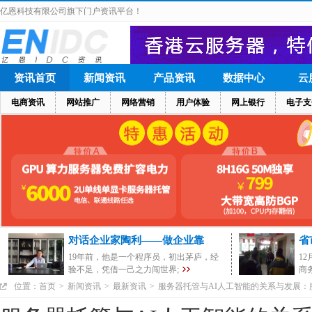
亿恩科技有限公司旗下门户资讯平台！
资讯首页
新闻资讯
产品资讯
数据中心
云
电商资讯
网站推广
网络营销
用户体验
网上银行
电子支
对话企业家陶利——做企业靠
省
19年前，他是一个程序员，初出茅庐，经
1
验不足，凭借一己之力闯世界;
商
位置：
首页
>
新闻资讯
>
最新资讯
>
服务器托管与AI人工智能的关系与发展：
和稳定的基础设施保障