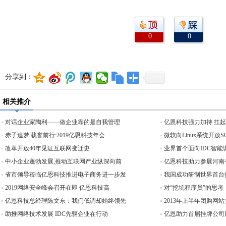
0
0
分享到：
相关推介
对话企业家陶利——做企业靠的是自我管理
亿恩科技强力加持 扛
赤子追梦 载誉前行:2019亿恩科技年会
微软向Linux系统开放
改革开放40年见证互联网变迁史
业界首个面向IDC智能
中小企业蓬勃发展,推动互联网产业纵深向前
亿恩科技助力参展河南
省市领导莅临亿恩科技推进电子商务进一步发
我国成功研制世界首台
2019网络安全峰会召开在即 亿恩科技高
对“挖坑程序员”的思考
亿恩科技总经理陈文东：我们低调却始终领先
2013年上半年团购网站
助推网络技术发展 IDC先驱企业在行动
亿恩助力首届挂牌公司服