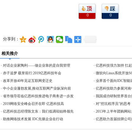
0
0
分享到：
相关推介
对话企业家陶利——做企业靠的是自我管理
亿恩科技强力加持 扛
赤子追梦 载誉前行:2019亿恩科技年会
微软向Linux系统开放
改革开放40年见证互联网变迁史
业界首个面向IDC智能
中小企业蓬勃发展,推动互联网产业纵深向前
亿恩科技助力参展河南
省市领导莅临亿恩科技推进电子商务进一步发
我国成功研制世界首台
2019网络安全峰会召开在即 亿恩科技高
对“挖坑程序员”的思考
亿恩科技总经理陈文东：我们低调却始终领先
2013年上半年团购网站
助推网络技术发展 IDC先驱企业在行动
亿恩助力首届挂牌公司服