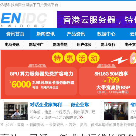
亿恩科技有限公司旗下门户资讯平台！
资讯首页
新闻资讯
产品资讯
数据中心
云
电商资讯
网站推广
网络营销
用户体验
网上银行
电子支
对话企业家陶利——做企业靠
省
19年前，他是一个程序员，初出茅庐，经
1
验不足，凭借一己之力闯世界;
商
位置：
首页
>
新闻资讯
>
最新资讯
>
高效、灵活、低成本运维的服务器托管租