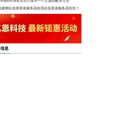
wordpress博客后台只显示一个主题的解决方法
！
搭建网站选择香港服务器租用还是香港服务器托管？
新信息
多线服务器托管通过接入多个互联网骨干网 提高访问
多线服务器托管的最大优势在于通过多个网络接入点
度和可靠性
多线服务器托管是提升网络稳定与访问效率的重要选
保证互联网连接的稳定性
高防服务器租用提供的是独享服务器 避免了与其他客
高防服务器租用服务集成了防火墙、流量清洗和负载
共享资源带来的不稳定因素
亿恩高防服务器租用构建坚实的安全防线 保障业务的
衡等多种安全技术 能够在保证正常业务运行的情况
定运行
，及时识别和处理异常流量