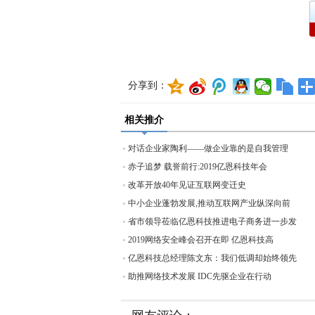
分享到：
相关推介
对话企业家陶利——做企业靠的是自我管理
赤子追梦 载誉前行:2019亿恩科技年会
改革开放40年见证互联网变迁史
中小企业蓬勃发展,推动互联网产业纵深向前
省市领导莅临亿恩科技推进电子商务进一步发
2019网络安全峰会召开在即 亿恩科技高
亿恩科技总经理陈文东：我们低调却始终领先
助推网络技术发展 IDC先驱企业在行动