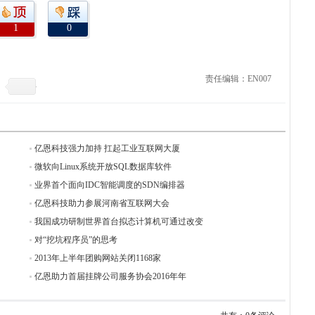
1
0
责任编辑：EN007
亿恩科技强力加持 扛起工业互联网大厦
微软向Linux系统开放SQL数据库软件
业界首个面向IDC智能调度的SDN编排器
亿恩科技助力参展河南省互联网大会
我国成功研制世界首台拟态计算机可通过改变
对“挖坑程序员”的思考
2013年上半年团购网站关闭1168家
亿恩助力首届挂牌公司服务协会2016年年