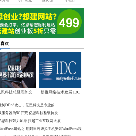
新资讯
每日焦点
区块链
小程序
你喜欢
亿恩科技总经理陈文
助推网络技术发展 IDC
：我们低调却始终领
先驱企业在行动
抵制DDoS攻击，亿恩科技是专业的
先
以服务器为5G开荒 亿恩科技整装待发
亿恩科技强力加持 扛起工业互联网大厦
WordPress建站之-用阿里云虚拟主机安装WordPress程