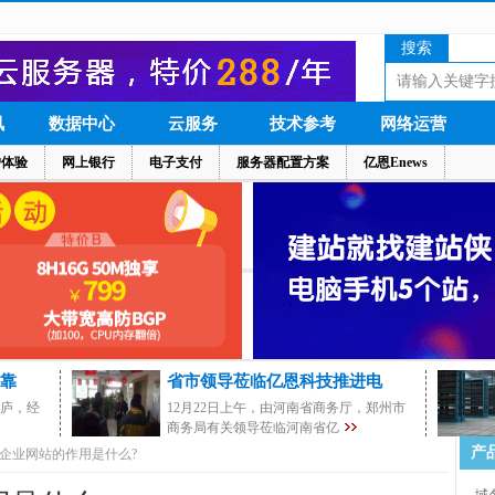
搜索
讯
数据中心
云服务
技术参考
网络运营
户体验
网上银行
电子支付
服务器配置方案
亿恩Enews
靠
省市领导莅临亿恩科技推进电
茅庐，经
12月22日上午，由河南省商务厅，郑州市
商务局有关领导莅临河南省亿
产
企业网站的作用是什么?