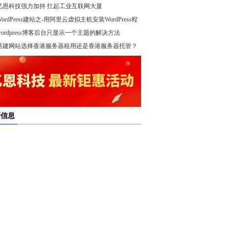
亿恩科技强力加持 扛起工业互联网大厦
WordPress建站之-用阿里云虚拟主机安装WordPress程
wordpress博客后台只显示一个主题的解决方法
！
搭建网站选择香港服务器租用还是香港服务器托管？
新信息
多线服务器托管通过接入多个互联网骨干网 提高访问
多线服务器托管的最大优势在于通过多个网络接入点
度和可靠性
多线服务器托管是提升网络稳定与访问效率的重要选
保证互联网连接的稳定性
高防服务器租用提供的是独享服务器 避免了与其他客
高防服务器租用服务集成了防火墙、流量清洗和负载
共享资源带来的不稳定因素
亿恩高防服务器租用构建坚实的安全防线 保障业务的
衡等多种安全技术 能够在保证正常业务运行的情况
定运行
，及时识别和处理异常流量