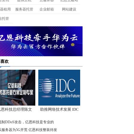
名资讯
虚拟主机
云服务器
亿恩云建站
器租用
服务器托管
企业邮箱
网站建设
站托管
你喜欢
亿恩科技总经理陈文
助推网络技术发展 IDC
：我们低调却始终领
先驱企业在行动
抵制DDoS攻击，亿恩科技是专业的
先
以服务器为5G开荒 亿恩科技整装待发