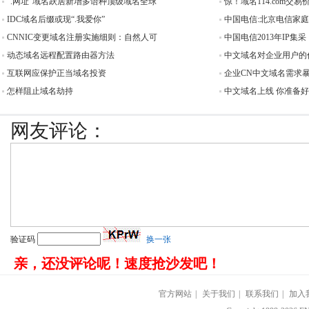
“.网址”域名跃居新增多语种顶级域名全球
惊！域名114.com交易价
IDC域名后缀或现“.我爱你”
中国电信:北京电信家
CNNIC变更域名注册实施细则：自然人可
中国电信2013年IP集采
动态域名远程配置路由器方法
中文域名对企业用户的
互联网应保护正当域名投资
企业CN中文域名需求
怎样阻止域名劫持
中文域名上线 你准备
网友评论：
验证码
换一张
亲，还没评论呢！速度抢沙发吧！
官方网站
|
关于我们
|
联系我们
|
加入