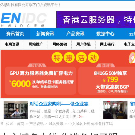
亿恩科技有限公司旗下门户资讯平台！
资讯首页
新闻资讯
产品资讯
数据中心
云
电商资讯
网站推广
网络营销
用户体验
网上银行
电子支
对话企业家陶利——做企业靠
省
19年前，他是一个程序员，初出茅庐，经
1
验不足，凭借一己之力闯世界;
商
位置：
首页
>
产品资讯
>
域名资讯
>
中文域名上线 你准备好了吗