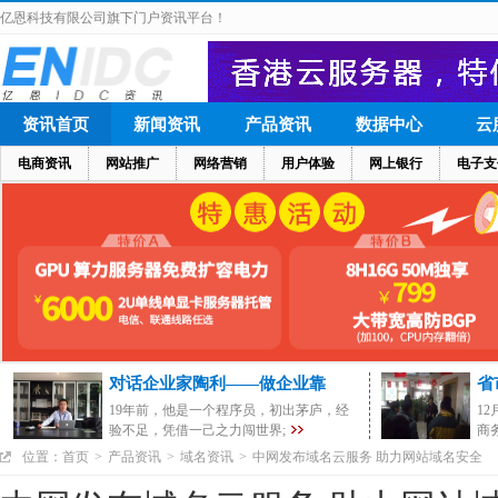
亿恩科技有限公司旗下门户资讯平台！
资讯首页
新闻资讯
产品资讯
数据中心
云
电商资讯
网站推广
网络营销
用户体验
网上银行
电子支
对话企业家陶利——做企业靠
省
19年前，他是一个程序员，初出茅庐，经
1
验不足，凭借一己之力闯世界;
商
位置：
首页
>
产品资讯
>
域名资讯
>
中网发布域名云服务 助力网站域名安全