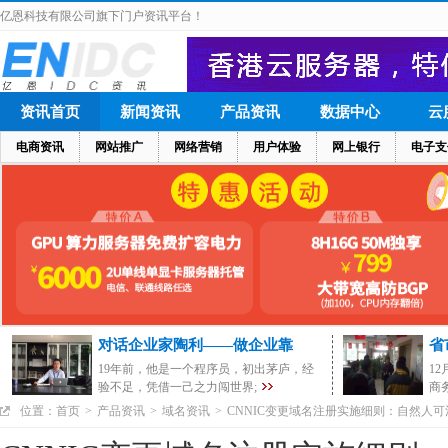
亿恩科技有限公司旗下门户资讯平台！
资讯首页
新闻资讯
产品资讯
数据中心
云
电商资讯
网站推广
网络营销
用户体验
网上银行
电子支
对话企业家陶利——做企业靠
省
19年前，他是一个程序员，初出茅庐，经
1
验不足，凭借一己之力闯世界;
商
位置：
首页
>
产品资讯
>
域名资讯
>
CNNIC变更域名注册实施细则：自然人可