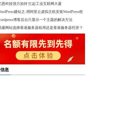
亿恩科技强力加持 扛起工业互联网大厦
WordPress建站之-用阿里云虚拟主机安装WordPress程
wordpress博客后台只显示一个主题的解决方法
！
搭建网站选择香港服务器租用还是香港服务器托管？
新信息
多线服务器托管通过接入多个互联网骨干网 提高访问
多线服务器托管的最大优势在于通过多个网络接入点
度和可靠性
多线服务器托管是提升网络稳定与访问效率的重要选
保证互联网连接的稳定性
高防服务器租用提供的是独享服务器 避免了与其他客
高防服务器租用服务集成了防火墙、流量清洗和负载
共享资源带来的不稳定因素
亿恩高防服务器租用构建坚实的安全防线 保障业务的
衡等多种安全技术 能够在保证正常业务运行的情况
定运行
，及时识别和处理异常流量