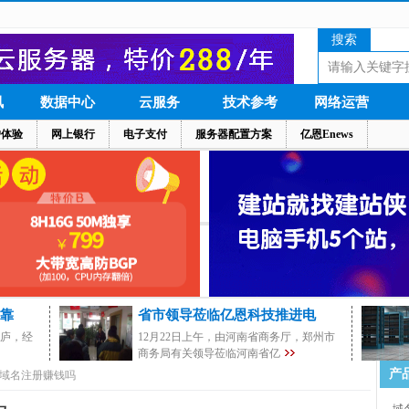
搜索
讯
数据中心
云服务
技术参考
网络运营
户体验
网上银行
电子支付
服务器配置方案
亿恩Enews
靠
省市领导莅临亿恩科技推进电
茅庐，经
12月22日上午，由河南省商务厅，郑州市
商务局有关领导莅临河南省亿
产
域名注册赚钱吗