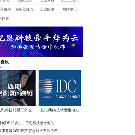
名资讯
虚拟主机
云服务器
亿恩云建站
器租用
服务器托管
企业邮箱
网站建设
站托管
你喜欢
亿恩科技总经理陈文
助推网络技术发展 IDC
：我们低调却始终领
先驱企业在行动
抵制DDoS攻击，亿恩科技是专业的
先
以服务器为5G开荒 亿恩科技整装待发