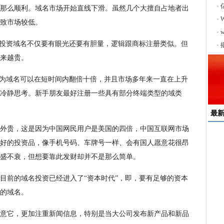
象的那么顺利。域名市场开始直线下滑。虽然几个大擅自占地者出
致市场较低。
序
且投资域名不仅要有眼光还要有胆量，逻辑跟商标注册类似。但
来越贵。
因为域名可以在短时间内翻倍十倍，并且市场多年来一直在上升
冷静思考。新手朋友最好注册一些具有部分终端类型的域类
最
外贵，这是因为中国网民用户是美国的四倍，中国互联网市场
好的投资品，像手机号码、车牌号一样、会有国人愿意花很昂
速
盛不衰，但想要靠此发财却并不是那么简单。
来
择
目前的域名投资已经进入了“资本时代”，即，要有足够的资本
户
的域名。
均
稳
下
意它，更加注重新闻信息，特别是当大公司发布新产品和新品