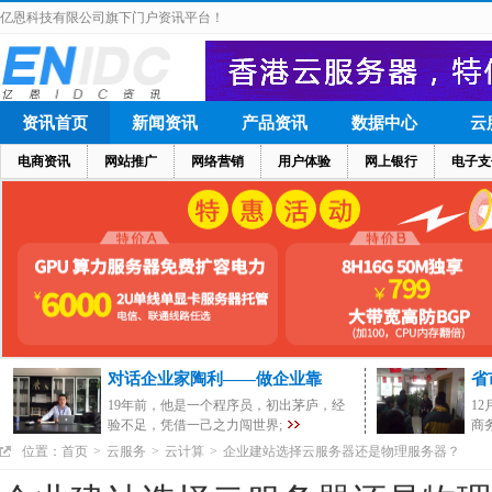
亿恩科技有限公司旗下门户资讯平台！
资讯首页
新闻资讯
产品资讯
数据中心
云
电商资讯
网站推广
网络营销
用户体验
网上银行
电子支
对话企业家陶利——做企业靠
省
19年前，他是一个程序员，初出茅庐，经
1
验不足，凭借一己之力闯世界;
商
位置：
首页
>
云服务
>
云计算
>
企业建站选择云服务器还是物理服务器？