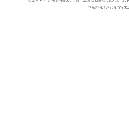
地址(ADD)：郑州市高新区翠竹街1号总部企业基地亿恩大厦 
本站声明:网站部分内容来源