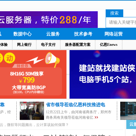
搜索
讯
数据中心
云服务
技术参考
网络运营
户体验
网上银行
电子支付
服务器配置方案
亿恩Enews
靠
省市领导莅临亿恩科技推进电
茅庐，经
12月22日上午，由河南省商务厅，郑州市
商务局有关领导莅临河南省亿
云
云，微软等问题频出，云计算该如何保障？