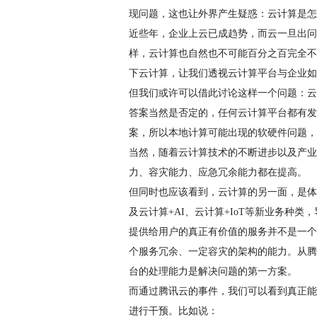
现问题，这也让外界产生疑惑：云计算是怎
近些年，企业上云已成趋势，而云一旦出问
样，云计算也自然也不可能百分之百完全不
下云计算，让我们透视云计算平台与企业如
但我们或许可以借此讨论这样一个问题：云
答案当然是否定的，任何云计算平台都有发
案，所以本地计算可能出现的软硬件问题，
当然，随着云计算技术的不断进步以及产业
力、容灾能力、应急冗余能力都在提高。
但同时也应该看到，云计算的另一面，是体
及云计算+AI、云计算+IoT等新业务种
提供给用户的真正有价值的服务并不是一个
个服务冗余、一定容灾的架构的能力。从腾
台的处理能力是解决问题的第一方案。
而通过腾讯云的事件，我们可以看到真正能
进行干预。比如说：