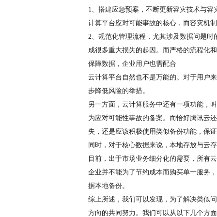
1、搭建应急预案，不断更新容灾技术与容
计算平台应对可能事故的核心，而容灾机制
2、规范化管理流程，尤其涉及数据问题时
成很多重大损失的起因。而严格的流程化和
保障数据，企业用户也需配合
云计算平台自然也不是万能的。对于用户来
步降低风险的举措。
另一方面，云计算服务中还有一项功能，叫
为应对可能性事故的备案。而恰好腾讯云还
失，还是应该积极使用类似备份功能，保证
同时，对于核心数据来说，本地存放与云存
目前，出于市场业务细分化的需要，所有云
企业并不能为了节约成本而购买单一服务，
据本地备份。
综上所述，我们可以发现，为了解决类似问
方向的共同努力。我们可以从以下几个方面