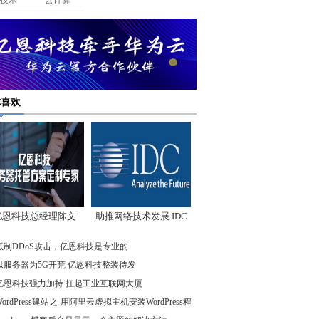
技术
云计算
你喜欢
亿恩科技总经理陈文
助推网络技术发展 IDC
：我们低调却始终领
先驱企业在行动
抵制DDoS攻击，亿恩科技是专业的
先
以服务器为5G开荒 亿恩科技整装待发
亿恩科技强力加持 扛起工业互联网大厦
WordPress建站之-用阿里云虚拟主机安装WordPress程