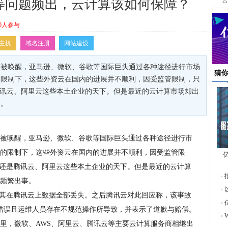
云
等问题频出，云计算该如何保障？
0人参与
主机
域名注册
网站建设
需被唤醒，亚马逊、微软、谷歌等国际巨头通过各种途径进行市场
猜
的限制下，这些外资云在国内的进展并不顺利，因受监管限制，只
腾讯云、阿里云这些本土企业的天下。但是最近的云计算市场却出
事。
被唤醒，亚马逊、微软、谷歌等国际巨头通过各种途径进行市
的限制下，这些外资云在国内的进展并不顺利，因受监管限
上还是腾讯云、阿里云这些本土企业的天下。但是最近的云计算
东
频繁出事。
，称其在腾讯云上数据全部丢失。之后腾讯云对此回应称，该事故
默错误且运维人员存在不规范操作所导致，并表示了道歉与赔偿。
里，微软、AWS、阿里云、腾讯云等主要云计算服务商相继出