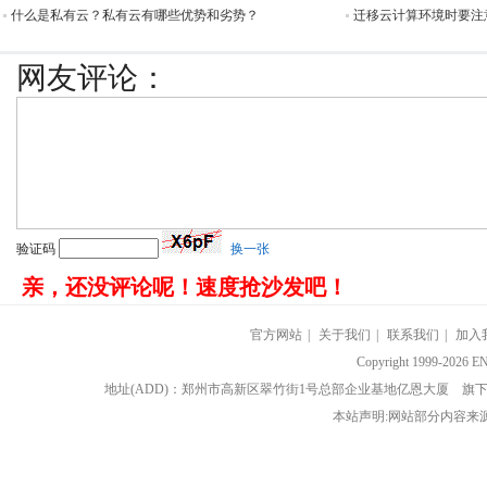
什么是私有云？私有云有哪些优势和劣势？
迁移云计算环境时要注
网友评论：
验证码
换一张
亲，还没评论呢！速度抢沙发吧！
官方网站
|
关于我们
|
联系我们
|
加入
Copyright 1999-202
地址(ADD)：郑州市高新区翠竹街1号总部企业基地亿恩大厦 
本站声明:网站部分内容来源