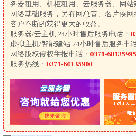
务器租用、机柜租用、云服务器、网站
网络基础服务，另有网总管、名片侠网
客户不断的获得更大的收益。
服务器/云主机 24小时售后服务电话：
0
虚拟主机/智能建站 24小时售后服务电
网络版权侵权举报电话：
0371-6013599
服务热线：
0371-60135900