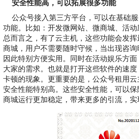
安全性能高，可以拓展很多功能
公众号接入第三方平台，可以在基础服
功能。比如：开发微网站、微商城、活动
总而言之，有了云主机，这些功能会发挥
商城，用户不需要随时守候，当出现咨询
因此特别方便实用。同时在活动娱乐方面
大家的需求。也就是打开这些软件的速度
卡顿的现象。更重要的是，公众号租用云
安全性能特别高。这些安全性能，可以保
商城运行更加稳定，带来更多的引流，实