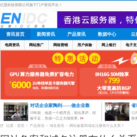
亿恩科技有限公司旗下门户资讯平台！
资讯首页
新闻资讯
产品资讯
数据中心
云
电商资讯
网站推广
网络营销
用户体验
网上银行
电子支
对话企业家陶利——做企业靠
省
19年前，他是一个程序员，初出茅庐，经
1
验不足，凭借一己之力闯世界;
商
位置：
首页
>
产品资讯
>
域名资讯
>
网站备案和域名注册有什么关系？