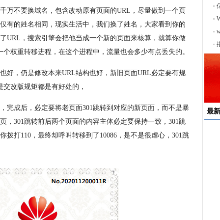
千万不要换域名，包含改动原有页面的URL，尽量做到一个页
有仅有的姓名相同，现实生活中，我们换了姓名，大家看到你的
序
了URL，搜索引擎会把他当成一个新的页面来核算，就算你做
要一个权重转移进程，在这个进程中，流量也会多少有点丢失的。
也好，仍是修改本来URL结构也好，新旧页面URL必定要有规
西提交改版规矩都是有好处的，
好，完成后，必定要将老页面301跳转到对应的新页面，而不是暴
最
，301跳转前后两个页面的内容主体必定要保持一致，301跳
拨打110，最终却呼叫转移到了10086，是不是很虐心，301跳
速
来
择
户
均
稳
下