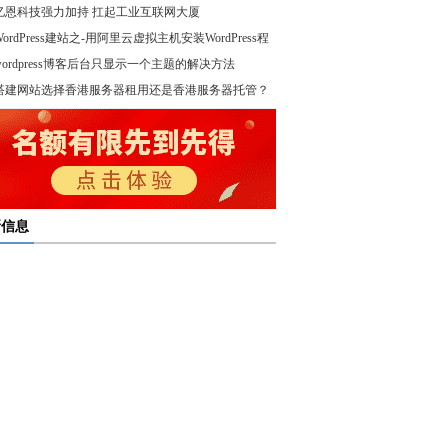
亿恩科技强力加持 扛起工业互联网大厦
WordPress建站之-用阿里云虚拟主机安装WordPress程
wordpress博客后台只显示一个主题的解决方法
！
搭建网站选择香港服务器租用还是香港服务器托管？
新信息
多线服务器托管通过接入多个互联网骨干网 提高访问
多线服务器托管的最大优势在于通过多个网络接入点
度和可靠性
多线服务器托管是提升网络稳定与访问效率的重要选
保证互联网连接的稳定性
高防服务器租用提供的是独享服务器 避免了与其他客
高防服务器租用服务集成了防火墙、流量清洗和负载
共享资源带来的不稳定因素
亿恩高防服务器租用构建坚实的安全防线 保障业务的
衡等多种安全技术 能够在保证正常业务运行的情况
定运行
，及时识别和处理异常流量