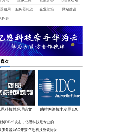
名资讯
虚拟主机
云服务器
亿恩云建站
器租用
服务器托管
企业邮箱
网站建设
站托管
你喜欢
亿恩科技总经理陈文
助推网络技术发展 IDC
：我们低调却始终领
先驱企业在行动
抵制DDoS攻击，亿恩科技是专业的
先
以服务器为5G开荒 亿恩科技整装待发