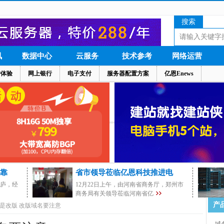
搜索
讯
数据中心
云服务
技术参考
网络运营
户体验
网上银行
电子支付
服务器配置方案
亿恩Enews
靠
省市领导莅临亿恩科技推进电
茅庐，经
12月22日上午，由河南省商务厅，郑州市
商务局有关领导莅临河南省亿
产
是改版 改版域名要注意