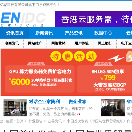
亿恩科技有限公司旗下门户资讯平台！
资讯首页
新闻资讯
产品资讯
数据中心
云
电商资讯
网站推广
网络营销
用户体验
网上银行
电子支
对话企业家陶利——做企业靠
省
19年前，他是一个程序员，初出茅庐，经
1
验不足，凭借一己之力闯世界;
商
位置：
首页
>
行业报告
>
业界资讯
>
中国首次发表《中国与世界贸易组织》白