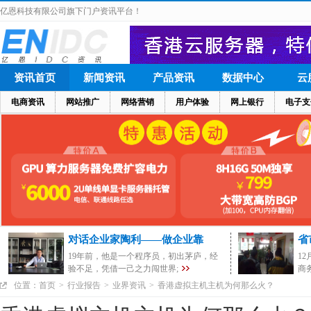
亿恩科技有限公司旗下门户资讯平台！
资讯首页
新闻资讯
产品资讯
数据中心
云
电商资讯
网站推广
网络营销
用户体验
网上银行
电子支
对话企业家陶利——做企业靠
省
19年前，他是一个程序员，初出茅庐，经
1
验不足，凭借一己之力闯世界;
商
位置：
首页
>
行业报告
>
业界资讯
>
香港虚拟主机主机为何那么火？