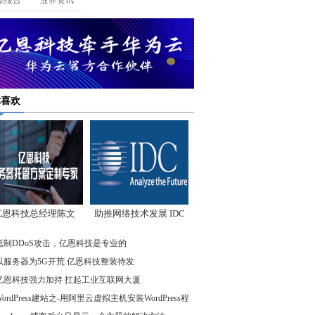
据报告
业界资讯
你喜欢
亿恩科技总经理陈文
助推网络技术发展 IDC
：我们低调却始终领
先驱企业在行动
抵制DDoS攻击，亿恩科技是专业的
先
以服务器为5G开荒 亿恩科技整装待发
亿恩科技强力加持 扛起工业互联网大厦
WordPress建站之-用阿里云虚拟主机安装WordPress程