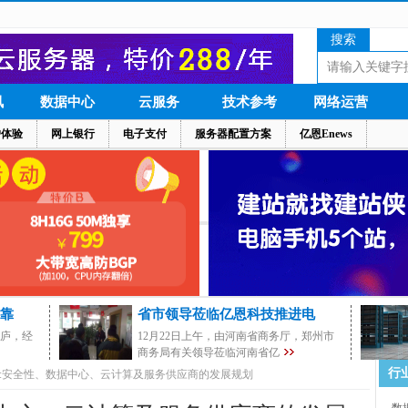
搜索
讯
数据中心
云服务
技术参考
网络运营
户体验
网上银行
电子支付
服务器配置方案
亿恩Enews
靠
省市领导莅临亿恩科技推进电
茅庐，经
12月22日上午，由河南省商务厅，郑州市
商务局有关领导莅临河南省亿
行
预测:安全性、数据中心、云计算及服务供应商的发展规划