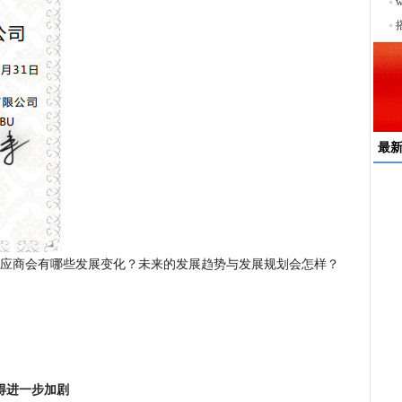
序
最
速
来
择
应商会有哪些发展变化？未来的发展趋势与发展规划会怎样？
户
均
稳
下
得进一步加剧