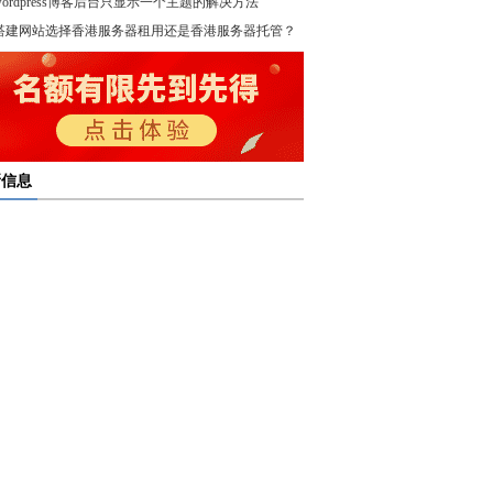
wordpress博客后台只显示一个主题的解决方法
！
搭建网站选择香港服务器租用还是香港服务器托管？
新信息
多线服务器托管通过接入多个互联网骨干网 提高访问
多线服务器托管的最大优势在于通过多个网络接入点
度和可靠性
多线服务器托管是提升网络稳定与访问效率的重要选
保证互联网连接的稳定性
高防服务器租用提供的是独享服务器 避免了与其他客
高防服务器租用服务集成了防火墙、流量清洗和负载
共享资源带来的不稳定因素
亿恩高防服务器租用构建坚实的安全防线 保障业务的
衡等多种安全技术 能够在保证正常业务运行的情况
定运行
，及时识别和处理异常流量