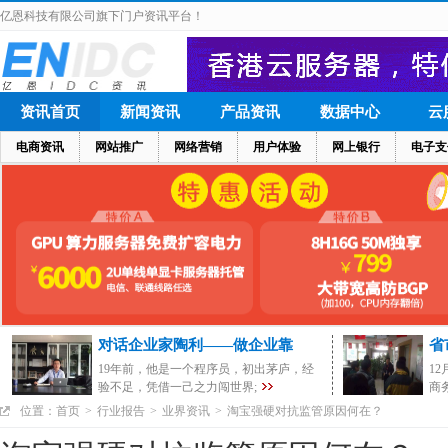
亿恩科技有限公司旗下门户资讯平台！
资讯首页
新闻资讯
产品资讯
数据中心
云
电商资讯
网站推广
网络营销
用户体验
网上银行
电子支
对话企业家陶利——做企业靠
省
19年前，他是一个程序员，初出茅庐，经
1
验不足，凭借一己之力闯世界;
商
位置：
首页
>
行业报告
>
业界资讯
>
淘宝强硬对抗监管原因何在？