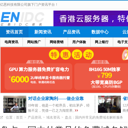
亿恩科技有限公司旗下门户资讯平台！
资讯首页
新闻资讯
产品资讯
数据中心
云
电商资讯
网站推广
网络营销
用户体验
网上银行
电子支
对话企业家陶利——做企业靠
省
19年前，他是一个程序员，初出茅庐，经
1
验不足，凭借一己之力闯世界;
商
位置：
首页
>
产品资讯
>
域名资讯
>
盘点：国内外常见的免费域名解析服务