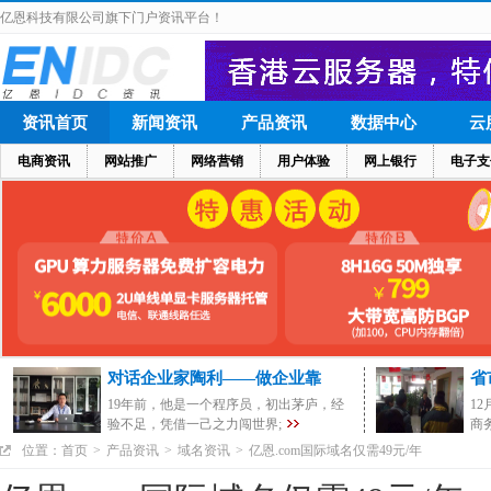
亿恩科技有限公司旗下门户资讯平台！
资讯首页
新闻资讯
产品资讯
数据中心
云
电商资讯
网站推广
网络营销
用户体验
网上银行
电子支
对话企业家陶利——做企业靠
省
19年前，他是一个程序员，初出茅庐，经
1
验不足，凭借一己之力闯世界;
商
位置：
首页
>
产品资讯
>
域名资讯
>
亿恩.com国际域名仅需49元/年