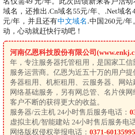
名
仅需49
元
/
年
。此次回馈新来客户活动不
域名，还推出.Cn
域名
55
元
/
年
、.Net
域名
元
/
年
，并且还有
中文域名
.
中国
260
元
/
年
动，心动就赶快行动吧！
河南亿恩科技股份有限公司(www.enkj.c
年，专注服务器托管租用，是国家工信
服务运营商。亿恩为近五十万的用户提
务器租用、机柜租用、云服务器、网站
网络基础服务，另有网总管、名片侠网
客户不断的获得更大的收益。
服务器/云主机 24小时售后服务电话：
0
虚拟主机/智能建站 24小时售后服务电
网络版权侵权举报电话：
0371-6013599