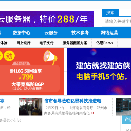
搜索
讯
数据中心
云服务
技术参考
网络运营
户体验
网上银行
电子支付
服务器配置方案
亿恩Enews
靠
省市领导莅临亿恩科技推进电
茅庐，经
12月22日上午，由河南省商务厅，郑州市
商务局有关领导莅临河南省亿
产
务器的小知识