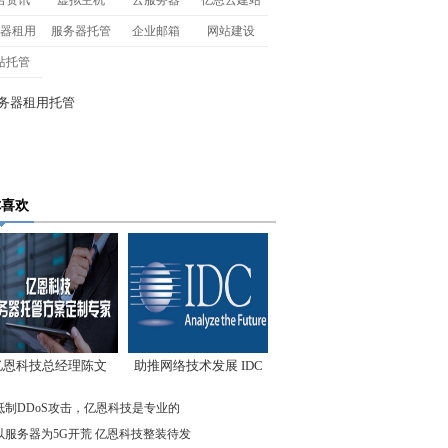
名资讯
虚拟主机
云服务器
亿恩云建站
器租用
服务器托管
企业邮箱
网站建设
站托管
你喜欢
亿恩科技总经理陈文
助推网络技术发展 IDC
：我们低调却始终领
先驱企业在行动
抵制DDoS攻击，亿恩科技是专业的
先
以服务器为5G开荒 亿恩科技整装待发