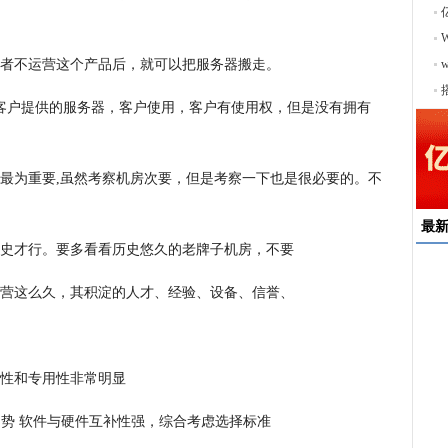
者不运营这个产品后，就可以把服务器搬走。
序
客户提供的服务器，客户使用，客户有使用权，但是没有拥有
最为重要,虽然考察机房次要，但是考察一下也是很必要的。不
最
史才行。要多看看历史悠久的老牌子机房，不要
速
营这么久，其积淀的人才、经验、设备、信誉、
来
择
户
用性和专用性非常明显
均
稳
趋势 软件与硬件互补性强，综合考虑选择标准
下