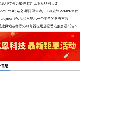
亿恩科技强力加持 扛起工业互联网大厦
WordPress建站之-用阿里云虚拟主机安装WordPress程
wordpress博客后台只显示一个主题的解决方法
！
搭建网站选择香港服务器租用还是香港服务器托管？
新信息
多线服务器托管通过接入多个互联网骨干网 提高访问
多线服务器托管的最大优势在于通过多个网络接入点
度和可靠性
多线服务器托管是提升网络稳定与访问效率的重要选
保证互联网连接的稳定性
高防服务器租用提供的是独享服务器 避免了与其他客
高防服务器租用服务集成了防火墙、流量清洗和负载
共享资源带来的不稳定因素
亿恩高防服务器租用构建坚实的安全防线 保障业务的
衡等多种安全技术 能够在保证正常业务运行的情况
定运行
，及时识别和处理异常流量