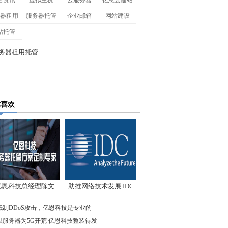
名资讯
虚拟主机
云服务器
亿恩云建站
器租用
服务器托管
企业邮箱
网站建设
站托管
你喜欢
亿恩科技总经理陈文
助推网络技术发展 IDC
：我们低调却始终领
先驱企业在行动
抵制DDoS攻击，亿恩科技是专业的
先
以服务器为5G开荒 亿恩科技整装待发