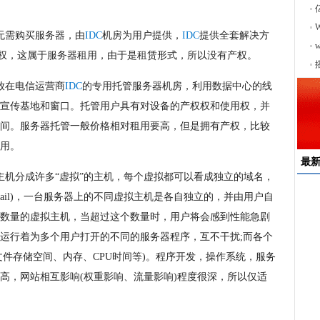
无需购买服务器，由
IDC
机房为用户提供，
IDC
提供全套解决方
序
权，这属于服务器租用，由于是租赁形式，所以没有产权。
放在电信运营商
IDC
的专用托管服务器机房，利用数据中心的线
宣传基地和窗口。托管用户具有对设备的产权权和使用权，并
间。服务器托管一般价格相对租用要高，但是拥有产权，比较
用。
最
主机分成许多“虚拟”的主机，每个虚拟都可以看成独立的域名，
tp、email)，一台服务器上的不同虚拟主机是各自独立的，并由用户自
速
数量的虚拟主机，当超过这个数量时，用户将会感到性能急剧
来
运行着为多个用户打开的不同的服务器程序，互不干扰;而各个
择
文件存储空间、内存、CPU时间等)。程序开发，操作系统，服务
户
高，网站相互影响(权重影响、流量影响)程度很深，所以仅适
均
稳
下