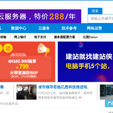
搜索
讯
数据中心
云服务
技术参考
网络运营
户体验
网上银行
电子支付
服务器配置方案
亿恩Enews
靠
省市领导莅临亿恩科技推进电
茅庐，经
12月22日上午，由河南省商务厅，郑州市
商务局有关领导莅临河南省亿
产
何合租服务器