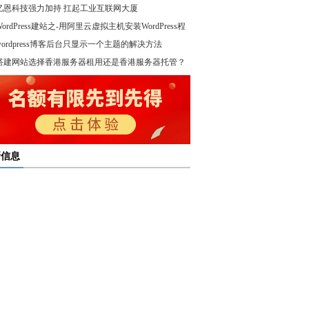
亿恩科技强力加持 扛起工业互联网大厦
WordPress建站之-用阿里云虚拟主机安装WordPress程
wordpress博客后台只显示一个主题的解决方法
！
搭建网站选择香港服务器租用还是香港服务器托管？
新信息
多线服务器托管通过接入多个互联网骨干网 提高访问
多线服务器托管的最大优势在于通过多个网络接入点
度和可靠性
多线服务器托管是提升网络稳定与访问效率的重要选
保证互联网连接的稳定性
高防服务器租用提供的是独享服务器 避免了与其他客
高防服务器租用服务集成了防火墙、流量清洗和负载
共享资源带来的不稳定因素
亿恩高防服务器租用构建坚实的安全防线 保障业务的
衡等多种安全技术 能够在保证正常业务运行的情况
定运行
，及时识别和处理异常流量