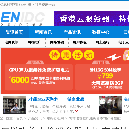
亿恩科技有限公司旗下门户资讯平台！
资讯首页
新闻资讯
产品资讯
数据中心
云
电商资讯
网站推广
网络营销
用户体验
网上银行
电子支
对话企业家陶利——做企业靠
省
19年前，他是一个程序员，初出茅庐，经
1
验不足，凭借一己之力闯世界;
商
位置：
首页
>
产品资讯
>
服务器租用
>
怎样改善虚拟服务器本地存储性能