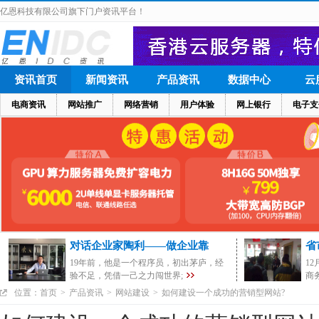
亿恩科技有限公司旗下门户资讯平台！
资讯首页
新闻资讯
产品资讯
数据中心
云
电商资讯
网站推广
网络营销
用户体验
网上银行
电子支
对话企业家陶利——做企业靠
省
19年前，他是一个程序员，初出茅庐，经
1
验不足，凭借一己之力闯世界;
商
位置：
首页
>
产品资讯
>
网站建设
>
如何建设一个成功的营销型网站?