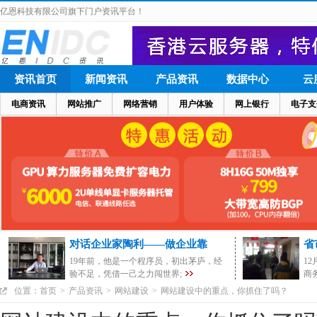
亿恩科技有限公司旗下门户资讯平台！
资讯首页
新闻资讯
产品资讯
数据中心
云
电商资讯
网站推广
网络营销
用户体验
网上银行
电子支
对话企业家陶利——做企业靠
省
19年前，他是一个程序员，初出茅庐，经
1
验不足，凭借一己之力闯世界;
商
位置：
首页
>
产品资讯
>
网站建设
>
网站建设中的重点，你抓住了吗？