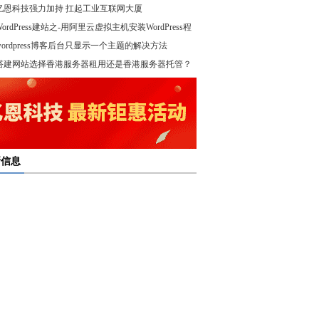
亿恩科技强力加持 扛起工业互联网大厦
WordPress建站之-用阿里云虚拟主机安装WordPress程
wordpress博客后台只显示一个主题的解决方法
！
搭建网站选择香港服务器租用还是香港服务器托管？
新信息
多线服务器托管通过接入多个互联网骨干网 提高访问
多线服务器托管的最大优势在于通过多个网络接入点
度和可靠性
多线服务器托管是提升网络稳定与访问效率的重要选
保证互联网连接的稳定性
高防服务器租用提供的是独享服务器 避免了与其他客
高防服务器租用服务集成了防火墙、流量清洗和负载
共享资源带来的不稳定因素
亿恩高防服务器租用构建坚实的安全防线 保障业务的
衡等多种安全技术 能够在保证正常业务运行的情况
定运行
，及时识别和处理异常流量