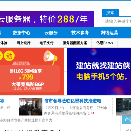
搜索
讯
数据中心
云服务
技术参考
网络运营
户体验
网上银行
电子支付
服务器配置方案
亿恩Enews
靠
省市领导莅临亿恩科技推进电
茅庐，经
12月22日上午，由河南省商务厅，郑州市
商务局有关领导莅临河南省亿
产
该如何读懂客户并快速提升竞争力