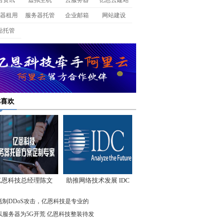
名资讯
虚拟主机
云服务器
亿恩云建站
器租用
服务器托管
企业邮箱
网站建设
站托管
你喜欢
亿恩科技总经理陈文
助推网络技术发展 IDC
：我们低调却始终领
先驱企业在行动
抵制DDoS攻击，亿恩科技是专业的
先
以服务器为5G开荒 亿恩科技整装待发