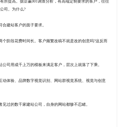
有所提高。据企赢001调查分析，有高端定制要求的客户，往往
公司。为什么?
符合建站客户的面子要求。
两个阶段花费时间长。客户频繁改稿不就是改的创意吗?这反而
站公司用成千上万的模板来满足客户，层次上就落了下乘。
互动体验、品牌数字视觉识别、网站群视觉系统、视觉与创意
者见过的数千家建站公司，自身的网站都惨不忍睹。