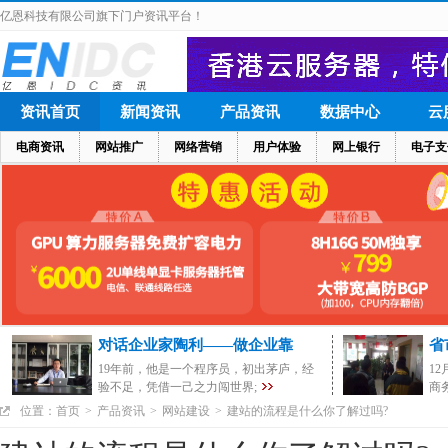
亿恩科技有限公司旗下门户资讯平台！
资讯首页
新闻资讯
产品资讯
数据中心
云
电商资讯
网站推广
网络营销
用户体验
网上银行
电子支
对话企业家陶利——做企业靠
省
19年前，他是一个程序员，初出茅庐，经
1
验不足，凭借一己之力闯世界;
商
位置：
首页
>
产品资讯
>
网站建设
>
建站的流程是什么你了解过吗?