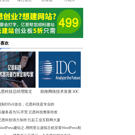
新资讯
每日焦点
区块链
小程序
你喜欢
亿恩科技总经理陈文
助推网络技术发展 IDC
：我们低调却始终领
先驱企业在行动
抵制DDoS攻击，亿恩科技是专业的
先
以服务器为5G开荒 亿恩科技整装待发
亿恩科技强力加持 扛起工业互联网大厦
WordPress建站之-用阿里云虚拟主机安装WordPress程