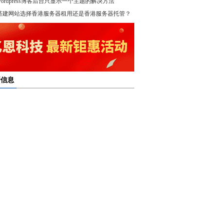
wordpress博客后台只显示一个主题的解决方法
！
搭建网站选择香港服务器租用还是香港服务器托管？
新信息
多线服务器托管通过接入多个互联网骨干网 提高访问
多线服务器托管的最大优势在于通过多个网络接入点
度和可靠性
多线服务器托管是提升网络稳定与访问效率的重要选
保证互联网连接的稳定性
高防服务器租用提供的是独享服务器 避免了与其他客
高防服务器租用服务集成了防火墙、流量清洗和负载
共享资源带来的不稳定因素
亿恩高防服务器租用构建坚实的安全防线 保障业务的
衡等多种安全技术 能够在保证正常业务运行的情况
定运行
，及时识别和处理异常流量