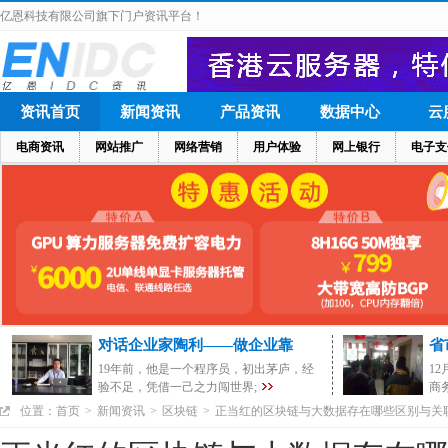
亿恩科技有限公司旗下门户资讯平台！
资讯首页
新闻资讯
产品资讯
数据中心
云
电商资讯
网站推广
网络营销
用户体验
网上银行
电子支
对话企业家陶利——做企业靠
省
19年前，他是一个程序员，初出茅庐，经
1
验不足，凭借一己之力闯世界;
商
位置：
首页
>
新闻资讯
>
区块链
>
正当红的区块链与大数据存在哪些区别与关