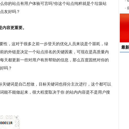
序
么你的站点有用户体验可言吗?你这个站点纯粹就是个垃圾站
点友好吗？
是内容更重要。
重要性，这对于很多之前一步登天的优化人员来说是个噩耗，绿
最
前的外链是决定一个站点排名的关键因素，可现在是高质量内
每天都更新一些对用户有所帮助的信息，那么百度固然对你的
速
好吗？
来
择
标关键词是自己想做，目标关键词也得分主次进行，这个都可以
户
词能不能做起来，很大程度取决于你 的站内内容是不是用户搜
均
稳
下