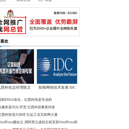
站推广
网络营销
用户体验
你喜欢
亿恩科技总经理陈文
助推网络技术发展 IDC
：我们低调却始终领
先驱企业在行动
抵制DDoS攻击，亿恩科技是专业的
先
以服务器为5G开荒 亿恩科技整装待发
亿恩科技强力加持 扛起工业互联网大厦
WordPress建站之-用阿里云虚拟主机安装WordPress程