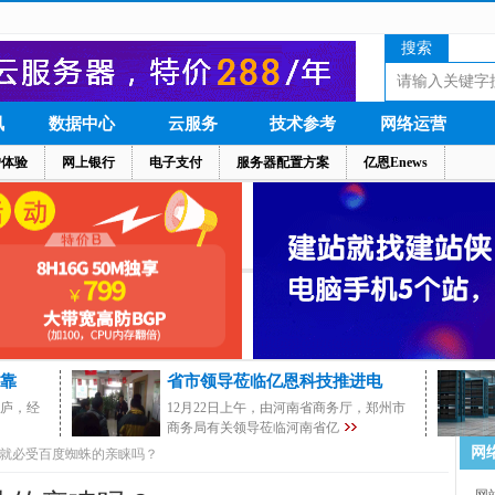
搜索
讯
数据中心
云服务
技术参考
网络运营
户体验
网上银行
电子支付
服务器配置方案
亿恩Enews
靠
省市领导莅临亿恩科技推进电
茅庐，经
12月22日上午，由河南省商务厅，郑州市
商务局有关领导莅临河南省亿
网
就必受百度蜘蛛的亲睐吗？