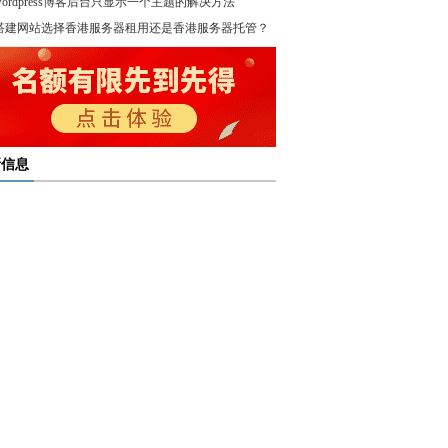
wordpress博客后台只显示一个主题的解决方法
！
搭建网站选择香港服务器租用还是香港服务器托管？
新信息
多线服务器托管通过接入多个互联网骨干网 提高访问
多线服务器托管的最大优势在于通过多个网络接入点
度和可靠性
多线服务器托管是提升网络稳定与访问效率的重要选
保证互联网连接的稳定性
高防服务器租用提供的是独享服务器 避免了与其他客
高防服务器租用服务集成了防火墙、流量清洗和负载
共享资源带来的不稳定因素
亿恩高防服务器租用构建坚实的安全防线 保障业务的
衡等多种安全技术 能够在保证正常业务运行的情况
定运行
，及时识别和处理异常流量