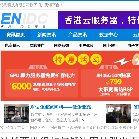
亿恩科技有限公司旗下门户资讯平台！
资讯首页
新闻资讯
产品资讯
数据中心
云
电商资讯
网站推广
网络营销
用户体验
网上银行
电子支
对话企业家陶利——做企业靠
省
19年前，他是一个程序员，初出茅庐，经
1
验不足，凭借一己之力闯世界;
商
位置：
首页
>
网络运营
>
网站推广
>
站长要懂得如何解决网站跳出率核心问题