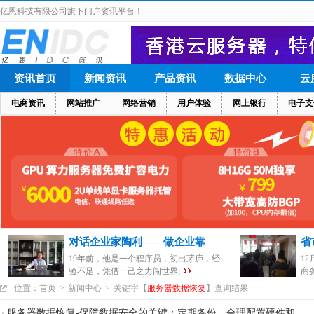
亿恩科技有限公司旗下门户资讯平台！
资讯首页
新闻资讯
产品资讯
数据中心
云
电商资讯
网站推广
网络营销
用户体验
网上银行
电子支
对话企业家陶利——做企业靠
省
19年前，他是一个程序员，初出茅庐，经
1
验不足，凭借一己之力闯世界;
商
位置：
首页
>
新闻中心
>
关键字【
服务器数据恢复
】查询结果
服务器数据恢复-保障数据安全的关键：定期备份、合理配置硬件和