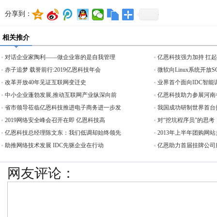
分享到：
相关推介
对话企业家陶利——做企业靠的是自我管理
亿恩科技强力加持 扛
赤子追梦 载誉前行:2019亿恩科技年会
微软向Linux系统开放
改革开放40年见证互联网变迁史
业界首个面向IDC智能
中小企业蓬勃发展,推动互联网产业纵深向前
亿恩科技助力参展河南
省市领导莅临亿恩科技推进电子商务进一步发
我国成功研制世界首台
2019网络安全峰会召开在即 亿恩科技高
对“挖坑程序员”的思考
亿恩科技总经理陈文东：我们低调却始终领先
2013年上半年团购网站
助推网络技术发展 IDC先驱企业在行动
亿恩助力首届挂牌公司服
网友评论：