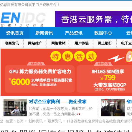
亿恩科技有限公司旗下门户资讯平台！
资讯首页
新闻资讯
产品资讯
数据中心
云
电商资讯
网站推广
网络营销
用户体验
网上银行
电子支
对话企业家陶利——做企业靠
省
19年前，他是一个程序员，初出茅庐，经
1
验不足，凭借一己之力闯世界;
商
位置：
首页
>
新闻资讯
>
最新资讯
>
服务器数据恢复保障业务连续性的关键环
与维护