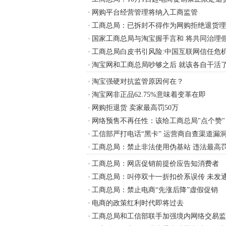
网购平台经营管理将纳入工商监管
工商总局：已拆封不得作为网购拒绝退货理
国家工商总局与淘宝握手言和 将共同治理
工商总局白皮书引风险:中国互联网信任危
淘宝网和工商总局吵够之后 就该各自干活
淘宝强硬对抗监管原因何在？
淘宝网非正品62.75%意味着变革在即
网购拒退货 卖家最高罚50万
网络预售不再任性：该给工商总局"点个赞"
工信部严打电话“黑卡” 运营商自查渠道漏
工商总局：禁止非法使用伪基站 违法最高罚
工商总局：网店促销前提价应告知消费者
工商总局：叫停双十一折扣价系误传 未发
工商总局：禁止电商“先涨后降”虚假促销
电商的政策红利时代即将过去
工商总局和工信部联手加强境内网络交易监