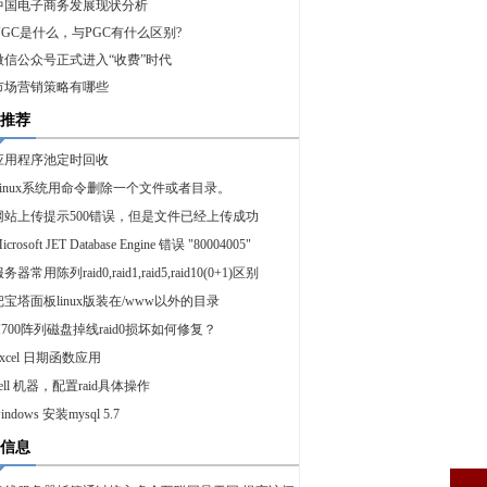
中国电子商务发展现状分析
UGC是什么，与PGC有什么区别?
微信公众号正式进入“收费”时代
市场营销策略有哪些
推荐
应用程序池定时回收
Linux系统用命令删除一个文件或者目录。
网站上传提示500错误，但是文件已经上传成功
icrosoft JET Database Engine 错误 "80004005"
务器常用陈列raid0,raid1,raid5,raid10(0+1)区别
把宝塔面板linux版装在/www以外的目录
H700阵列磁盘掉线raid0损坏如何修复？
Excel 日期函数应用
dell 机器，配置raid具体操作
indows 安装mysql 5.7
信息