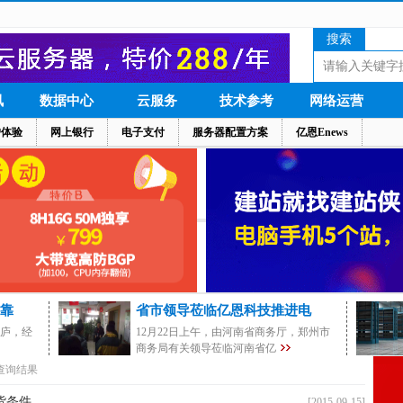
搜索
讯
数据中心
云服务
技术参考
网络运营
户体验
网上银行
电子支付
服务器配置方案
亿恩Enews
靠
省市领导莅临亿恩科技推进电
茅庐，经
12月22日上午，由河南省商务厅，郑州市
商务局有关领导莅临河南省亿
查询结果
货条件
[2015-09-15]