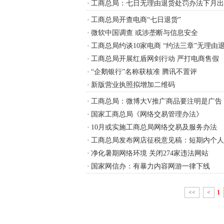
工商总局：七日无理由退货处罚办法下月出
工商总局开查电商“七日退货”
微软中国调查 或涉垄断与信息安全
工商总局约谈10家电商 “约法三章”无理由
工商总局开展红盾网剑行动 严打电商售假
“企鹅银行”名称获核准 腾讯不置评
新版营业执照拟增加二维码
工商总局：微博大V推广商品要注明是广告
国家工商总局《网络交易管理办法》
10月或实施工商总局网络交易及服务办法
工商总局发布网店征税意见稿：短期内个人
净化暑期网络环境 关闭274家违法网站
国家网信办：有暴力内容网游一律下线
<<
<
1