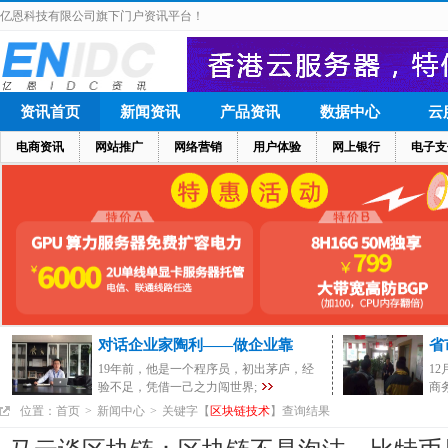
亿恩科技有限公司旗下门户资讯平台！
资讯首页
新闻资讯
产品资讯
数据中心
云
电商资讯
网站推广
网络营销
用户体验
网上银行
电子支
对话企业家陶利——做企业靠
省
19年前，他是一个程序员，初出茅庐，经
1
验不足，凭借一己之力闯世界;
商
位置：
首页
>
新闻中心
>
关键字【
区块链技术
】查询结果