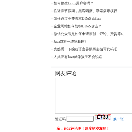
如何修改Linux用户密码？
临近春节假期，黑客猖獗、勒索病毒横行！
怎样通过免费脚本DDoS deflate
企业网站如何防御DDoS攻击？
微信公众号是如何申请原创、评论、赞赏等功
Java或将一统物联网?
先熟悉一下编程语言界限再去编写代码吧！
人类没有Java就像孩子不会说话
网友评论：
验证码
换一张
亲，还没评论呢！速度抢沙发吧！