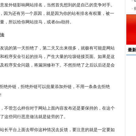
序
意发外链影响网站排名，当然首先想到的是自己的竞争对手。
上，因为还有另一个原因，就是因为你的站有排名有权重，被一
量，所以给你网站挂马，或者dns劫持。
法
友说的第一天拒绝了，第二天又出来很多，就极有可能是网站
最
和程序安全引起的挂马，产生大量的垃圾链接页面。如果是这
及程序安全问题，将漏洞修补下。不然拒绝了之后以后还是会
速
来
择
最后就是拒绝外链，拒绝外链可以批量添加外链，不用一条条去拒绝
户
!
均
，不管怎么样你对于网站上面内容发布还是要保持的，在这个
稳
下
了这些同行恶意做法就是徒劳的了。
站长平台上面去帮你这种情况去反馈，要注意的就是一定要如