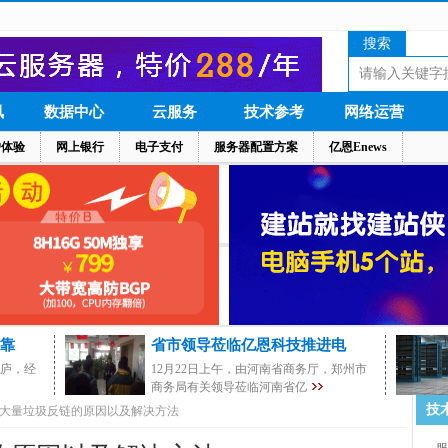
搜索
讯
数据中心
云服务
技术参考
网络运营
户体验
网上银行
电子支付
服务器配置方案
亿恩Enews
靠
省市领导莅临亿恩科技推进电
茅庐，经
12月22日上午，由河南省商务厅，郑州市
商务局有关领导莅临河南省亿
技
大量垃圾反链的原因以及解决方法