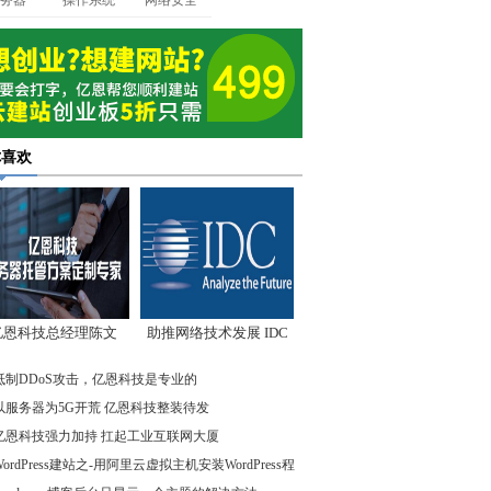
务器
操作系统
网络安全
你喜欢
亿恩科技总经理陈文
助推网络技术发展 IDC
：我们低调却始终领
先驱企业在行动
抵制DDoS攻击，亿恩科技是专业的
先
以服务器为5G开荒 亿恩科技整装待发
亿恩科技强力加持 扛起工业互联网大厦
WordPress建站之-用阿里云虚拟主机安装WordPress程