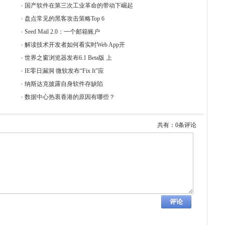
国产软件在第三次工业革命的带动下崛起
盘点常见的黑客攻击策略Top 6
Seed Mail 2.0：一个邮箱账户
解读技术开发者如何看实时Web App开
世界之窗浏览器发布6.1 Beta版 上
IE零日漏洞 微软发布“Fix It”应
纳斯达克披露自身软件存缺陷
数据中心热衷香港的原因有哪些？
共有：0条评论