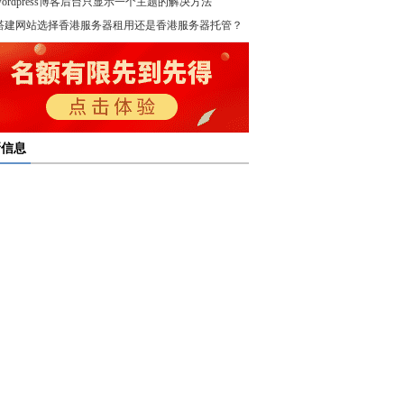
wordpress博客后台只显示一个主题的解决方法
！
搭建网站选择香港服务器租用还是香港服务器托管？
新信息
多线服务器托管通过接入多个互联网骨干网 提高访问
多线服务器托管的最大优势在于通过多个网络接入点
度和可靠性
多线服务器托管是提升网络稳定与访问效率的重要选
保证互联网连接的稳定性
高防服务器租用提供的是独享服务器 避免了与其他客
高防服务器租用服务集成了防火墙、流量清洗和负载
共享资源带来的不稳定因素
亿恩高防服务器租用构建坚实的安全防线 保障业务的
衡等多种安全技术 能够在保证正常业务运行的情况
定运行
，及时识别和处理异常流量