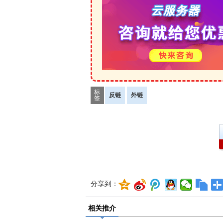
标
反链
外链
签
分享到：
相关推介