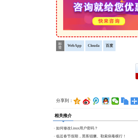
标
WebApp
Clouda
百度
签
分享到：
相关推介
如何修改Linux用户密码？
临近春节假期，黑客猖獗、勒索病毒横行！