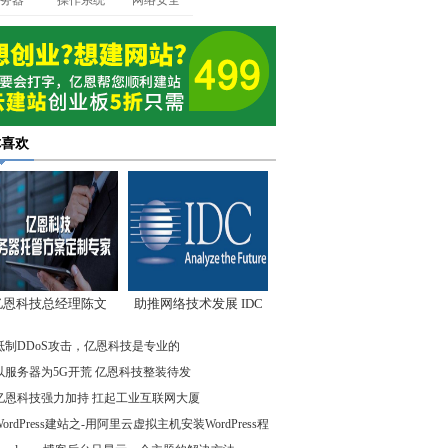
务器
操作系统
网络安全
你喜欢
亿恩科技总经理陈文
助推网络技术发展 IDC
：我们低调却始终领
先驱企业在行动
抵制DDoS攻击，亿恩科技是专业的
先
以服务器为5G开荒 亿恩科技整装待发
亿恩科技强力加持 扛起工业互联网大厦
WordPress建站之-用阿里云虚拟主机安装WordPress程