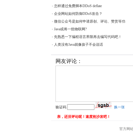
怎样通过免费脚本DDoS deflate
企业网站如何防御DDoS攻击？
微信公众号是如何申请原创、评论、赞赏等功
Java或将一统物联网?
先熟悉一下编程语言界限再去编写代码吧！
人类没有Java就像孩子不会说话
网友评论：
验证码
换一张
亲，还没评论呢！速度抢沙发吧！
官方网