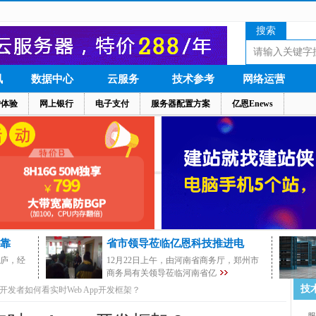
搜索
讯
数据中心
云服务
技术参考
网络运营
户体验
网上银行
电子支付
服务器配置方案
亿恩Enews
靠
省市领导莅临亿恩科技推进电
茅庐，经
12月22日上午，由河南省商务厅，郑州市
商务局有关领导莅临河南省亿
技
开发者如何看实时Web App开发框架？