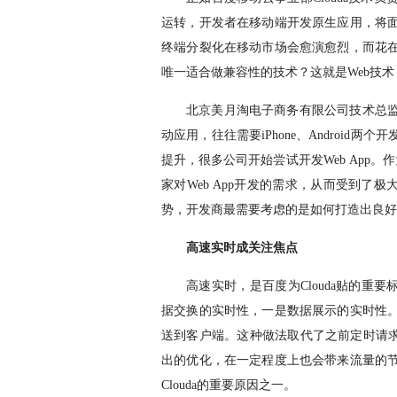
运转，开发者在移动端开发原生应用，将
终端分裂化在移动市场会愈演愈烈，而花
唯一适合做兼容性的技术？这就是
Web
技术
北京美月淘电子商务有限公司技术总
动应用，往往需要
iPhone
、
Android
两个开
提升，很多公司开始尝试开发
Web App
。作
家对
Web App
开发的需求，从而受到了极
势，开发商最需要考虑的是如何打造出良好
高速实时成关注焦点
高速实时，是百度为
Clouda
贴的重要
据交换的实时性，一是数据展示的实时性
送到客户端。这种做法取代了之前定时请
出的优化，在一定程度上也会带来流量的
Clouda
的重要原因之一。