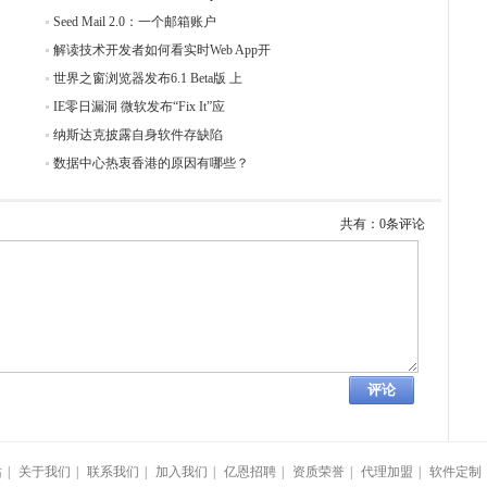
Seed Mail 2.0：一个邮箱账户
解读技术开发者如何看实时Web App开
世界之窗浏览器发布6.1 Beta版 上
IE零日漏洞 微软发布“Fix It”应
纳斯达克披露自身软件存缺陷
数据中心热衷香港的原因有哪些？
共有：0条评论
站
|
关于我们
|
联系我们
|
加入我们
|
亿恩招聘
|
资质荣誉
|
代理加盟
|
软件定制