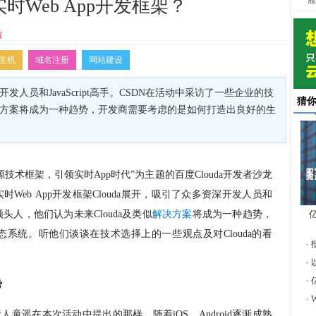
服
Web App开发框架？
与
主机
域名注册
网站建设
开发人员和JavaScript高手。CSDN在活动中采访了一些企业的技
猜
解决方案将成为一种趋势，开发商需要考虑的是如何打造出良好的生
源技术框架，引领实时
App
时代”为主题的百度
Clouda
开发者沙龙
实时
Web App
开发框架
Clouda
展开，吸引了众多资深开发人员和
领头人，他们认为未来
Clouda
及类似
解决方案
将成为一种趋势，
东
态系统。
听他们谈谈在技术选择上的一些观点及对
Clouda
的看
势
责人童遥在本次活动中提出的那样，随着
iOS
、
Android
逐渐成熟