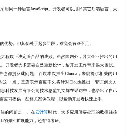
是采用同一种语言
JavaScript
。开发者可以甩掉其它后端语言，大
的优势。但其仍处于起步阶段，难免会有些不足。
很大程度上决定着产品的成败。虽然国内外，各大企业推出的
UI
重。开发者大多需要自己重新设计，给开发工作带来很大困扰。
中也都提及此问题。百度本次推出
Clouda
，未能提供相关的
UI
对这一点，童遥表示百度不久将针对
Clouda
推出一套
UI
解决方
信息科技发展有限公司技术总监刘文辉在采访中，也给出了自己
百度可提供一些相关案例教程，以帮助开发者快速上手。
关注的问题之一。在
云计算
时代，大多应用所要处理的数据往往
da
的弹性扩展能力，还有待考证。