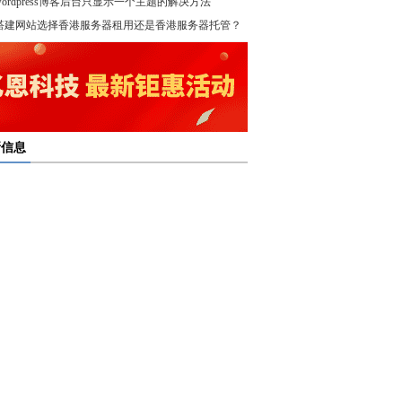
wordpress博客后台只显示一个主题的解决方法
！
搭建网站选择香港服务器租用还是香港服务器托管？
新信息
多线服务器托管通过接入多个互联网骨干网 提高访问
多线服务器托管的最大优势在于通过多个网络接入点
度和可靠性
多线服务器托管是提升网络稳定与访问效率的重要选
保证互联网连接的稳定性
高防服务器租用提供的是独享服务器 避免了与其他客
高防服务器租用服务集成了防火墙、流量清洗和负载
共享资源带来的不稳定因素
亿恩高防服务器租用构建坚实的安全防线 保障业务的
衡等多种安全技术 能够在保证正常业务运行的情况
定运行
，及时识别和处理异常流量