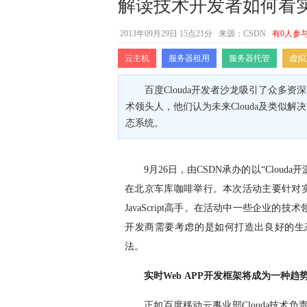
解读技术开发者如何看实时
2013年09月29日 15点21分
来源：CSDN
有0人参
云主机
服务器租用
服务器托管
虚拟
百度Clouda开发者沙龙吸引了众多资深
术领头人，他们认为未来Clouda及类似
态系统。
9
月
26
日，由
CSDN
承办的以“
Clouda
开
在北京车库咖啡举行。本次活动主要针对
JavaScript
高手。在活动中一些企业的技术
开发商需要考虑的是如何打造出良好的生
法。
实时
Web APP
开发框架将成为一种趋
正如百度移动云事业部
Clouda
技术负