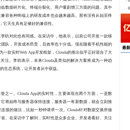
序
面临数据碎片化、终端分裂化、用户量剧增三方面的问题。其中
在兼容各种终端上的研发成本也会越来越高。那有没有从始至终
，它天生具有足够好的兼容性。
监李昉对此也有同感。在采访中，他表示，以前公司开发一款移
发团队，开发成本昂贵，且效率也十分低。现在随着手机性能的
最
为一款实时
Web App
开发框架，
Clouda
的推出似乎正好迎合了大
大关注。李昉表示，未来
Clouda
及类似的解决方案将成为一种趋
速
的生态系统，让开发者从中获益。
来
择
户
标签之一。
Clouda App
的实时性，主要体现在两个方面，一是数
均
。它将始终与服务器保持连接，服务器一有新数据，就会立刻推
稳
下
求连接的做法，比如一秒钟请求一次。
Clouda
针对数据交换所做
节省。在采访中了解到，实时性是众多企业、开发者看好、关注