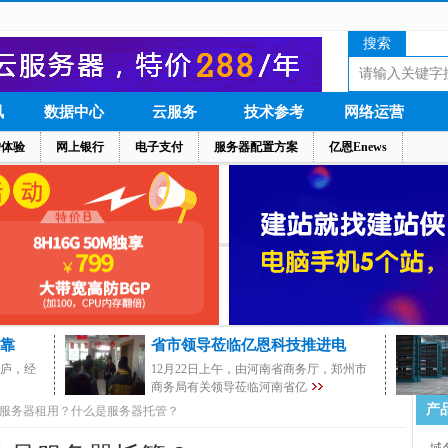
搜索
讯
数据中心
云服务
技术参考
网络运营
户体验
网上银行
电子支付
服务器配置方案
亿恩Enews
靠
省市领导莅临亿恩科技推进电
茅庐，经
12月22日上午，由河南省商务厅，郑州市
商务局有关领导莅临河南省亿
产
服务器租用？什么是服务器托管？