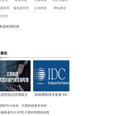
名资讯
虚拟主机
云服务器
亿恩云建站
器租用
服务器托管
企业邮箱
网站建设
站托管
你喜欢
亿恩科技总经理陈文
助推网络技术发展 IDC
：我们低调却始终领
先驱企业在行动
抵制DDoS攻击，亿恩科技是专业的
先
以服务器为5G开荒 亿恩科技整装待发