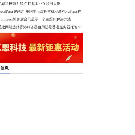
亿恩科技强力加持 扛起工业互联网大厦
WordPress建站之-用阿里云虚拟主机安装WordPress程
wordpress博客后台只显示一个主题的解决方法
！
搭建网站选择香港服务器租用还是香港服务器托管？
新信息
多线服务器托管通过接入多个互联网骨干网 提高访问
多线服务器托管的最大优势在于通过多个网络接入点
度和可靠性
多线服务器托管是提升网络稳定与访问效率的重要选
保证互联网连接的稳定性
高防服务器租用提供的是独享服务器 避免了与其他客
高防服务器租用服务集成了防火墙、流量清洗和负载
共享资源带来的不稳定因素
亿恩高防服务器租用构建坚实的安全防线 保障业务的
衡等多种安全技术 能够在保证正常业务运行的情况
定运行
，及时识别和处理异常流量