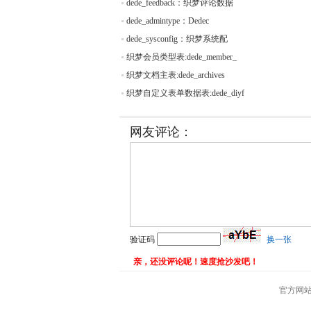
dede_feedback：织梦评论数据
dede_admintype：Dedec
dede_sysconfig：织梦系统配
织梦会员类型表:dede_member_
织梦文档主表:dede_archives
织梦自定义表单数据表:dede_diyf
网友评论：
验证码
换一张
亲，还没评论呢！速度抢沙发吧！
官方网