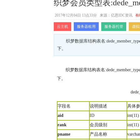
织梦会员类型表:dede_mem
2017年12月04日 13点33分
来源：亿恩IDC资讯
有
云主机
服务器租用
服务器托管
虚拟
织梦数据库结构表名:dede_member_t
下。
织梦数据库结构表名:dede_member_t
下。
ded
字段名
说明描述
具体
aid
ID
int(11
rank
会员级别
int(1
pname
产品名称
varch