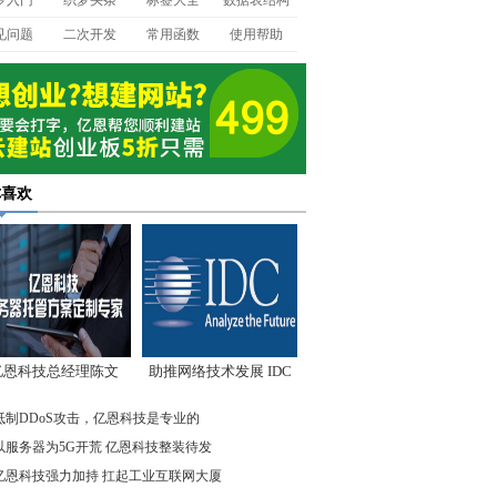
梦入门
织梦头条
标签大全
数据表结构
见问题
二次开发
常用函数
使用帮助
你喜欢
亿恩科技总经理陈文
助推网络技术发展 IDC
：我们低调却始终领
先驱企业在行动
抵制DDoS攻击，亿恩科技是专业的
先
以服务器为5G开荒 亿恩科技整装待发
亿恩科技强力加持 扛起工业互联网大厦