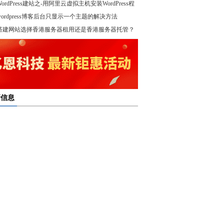
WordPress建站之-用阿里云虚拟主机安装WordPress程
wordpress博客后台只显示一个主题的解决方法
！
搭建网站选择香港服务器租用还是香港服务器托管？
新信息
多线服务器托管通过接入多个互联网骨干网 提高访问
多线服务器托管的最大优势在于通过多个网络接入点
度和可靠性
多线服务器托管是提升网络稳定与访问效率的重要选
保证互联网连接的稳定性
高防服务器租用提供的是独享服务器 避免了与其他客
高防服务器租用服务集成了防火墙、流量清洗和负载
共享资源带来的不稳定因素
亿恩高防服务器租用构建坚实的安全防线 保障业务的
衡等多种安全技术 能够在保证正常业务运行的情况
定运行
，及时识别和处理异常流量