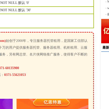
1) NOT NULL 默认 '0'
序
1) NOT NULL 默认 '30'
om)
始创于2000年，专注服务器托管租用，是国家工信部认
十万的用户提供服务器托管、服务器租用、机柜租用、云服
最
服务，另有网总管、名片侠网络推广服务，使得客户不断的
速
371-60135900
来
话：
0371-55621053
择
户
均
稳
下