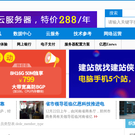
搜索
讯
数据中心
云服务
技术参考
网络运营
户体验
网上银行
电子支付
服务器配置方案
亿恩Enews
靠
省市领导莅临亿恩科技推进电
茅庐，经
12月22日上午，由河南省商务厅，郑州市
商务局有关领导莅临河南省亿
织
类型表:dede_member_type