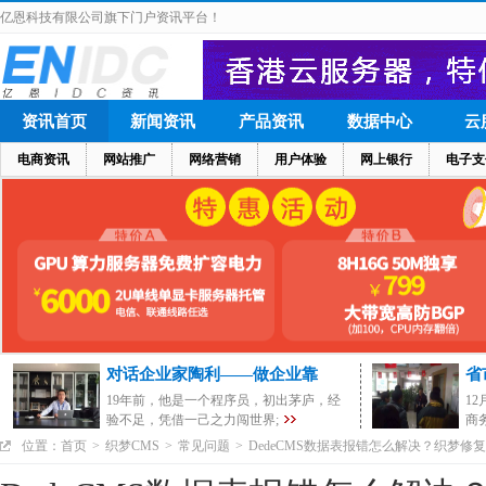
亿恩科技有限公司旗下门户资讯平台！
资讯首页
新闻资讯
产品资讯
数据中心
云
电商资讯
网站推广
网络营销
用户体验
网上银行
电子支
对话企业家陶利——做企业靠
省
19年前，他是一个程序员，初出茅庐，经
1
验不足，凭借一己之力闯世界;
商
位置：
首页
>
织梦CMS
>
常见问题
>
DedeCMS数据表报错怎么解决？织梦修