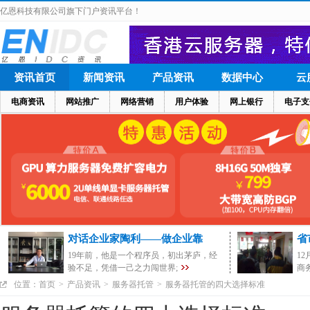
亿恩科技有限公司旗下门户资讯平台！
资讯首页
新闻资讯
产品资讯
数据中心
云
电商资讯
网站推广
网络营销
用户体验
网上银行
电子支
对话企业家陶利——做企业靠
省
19年前，他是一个程序员，初出茅庐，经
1
验不足，凭借一己之力闯世界;
商
位置：
首页
>
产品资讯
>
服务器托管
>
服务器托管的四大选择标准