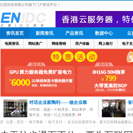
亿恩科技有限公司旗下门户资讯平台！
资讯首页
新闻资讯
产品资讯
数据中心
云
电商资讯
网站推广
网络营销
用户体验
网上银行
电子支
对话企业家陶利——做企业靠
省
19年前，他是一个程序员，初出茅庐，经
1
验不足，凭借一己之力闯世界;
商
位置：
首页
>
电子商务
>
电子支付
>
史玉柱也退而不休，要为互联网金融重出