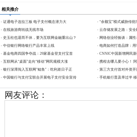
相关推介
证通电子连拉三板 电子支付概念潜力大
“余额宝”模式威胁传统
在线旅游商转战无线市场
云存储发展之路：安全
史玉柱也退而不休，要为互联网金融重出山？
网络创业经验谈：属性
中信银行网络银行产品丰富上线
电商如何打造品牌：用
基金电商四国争夺战：29家基金登支付宝首
CNNIC中国新增网民
互联网从“桌面”走向“移动”网民规模大涨
携程去哪儿要小心！ 
银行深潭闯入互联网"鲶鱼"：吃利差日子正
第三方支付首对外资开闸 
中国银行与支付宝联合开展电子支付安全宣传
手机银行普及率过半 
网友评论：