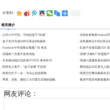
分享到：
相关推介
公司小不可怕，可怕的是不“性感”
谷歌欲将每部Androi
盒子支付完成1000万美金B轮融资
谷歌最终以9.66亿美元收
Facebook今年或推出视频广告 每支
红孩子全面实践O2O 
买搜狗？百度不急奇虎急
浪潮“天梭K1”实现国
京东移动端日活跃用户350万 客单价30
浪潮八路服务器在国内
阿里杀入客厅：“盒子故事”不好讲
腾讯或以20亿美元入股
阿里巴巴下一步：与马云划清界限
阿里巴巴腾讯网易等互
苹果、谷歌、微软三大IT霸主近期的战略、
雅虎中国关闭邮箱服务
网友评论：