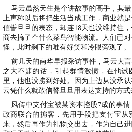
马云虽然天生是个讲故事的高手，其最
上声称以后将把生活当成工作，商业就是
信誓旦旦的表态，却连
18
天也没维持住，
商去搞了个什么菜鸟智能物流。人们已对
怪，此时剩下的唯有好笑和冷眼旁观了。
前几天的南华早报采访事件，马云大言
之大不韪的话，引起群情激愤，在他试
里，他也没捞到好处。因为上边从没承认
云凭什么就敢信誓旦旦用表达支持的方式
风传中支付宝被某资本控股
7
成的事情
政商联合的掮客，先用手段把支付宝从
来，然后再作为礼物交出去，作为自己进