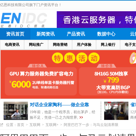
亿恩科技有限公司旗下门户资讯平台！
资讯首页
新闻资讯
产品资讯
数据中心
云
电商资讯
网站推广
网络营销
用户体验
网上银行
电子支
对话企业家陶利——做企业靠
省
19年前，他是一个程序员，初出茅庐，经
1
验不足，凭借一己之力闯世界;
商
位置：
首页
>
互联网
>
互联网+
>
阿里巴巴下一步：与马云划清界限