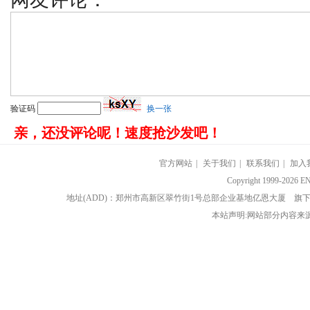
验证码
换一张
亲，还没评论呢！速度抢沙发吧！
官方网站
|
关于我们
|
联系我们
|
加入
Copyright 1999-202
地址(ADD)：郑州市高新区翠竹街1号总部企业基地亿恩大厦 
本站声明:网站部分内容来源