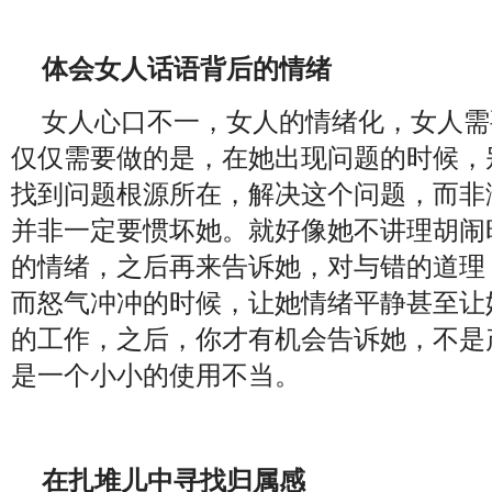
体会女人话语背后的情绪
女人心口不一，女人的情绪化，女人需
仅仅需要做的是，在她出现问题的时候，
找到问题根源所在，解决这个问题，而非
并非一定要惯坏她。就好像她不讲理胡闹
的情绪，之后再来告诉她，对与错的道理
而怒气冲冲的时候，让她情绪平静甚至让
的工作，之后，你才有机会告诉她，不是
是一个小小的使用不当。
在扎堆儿中寻找归属感