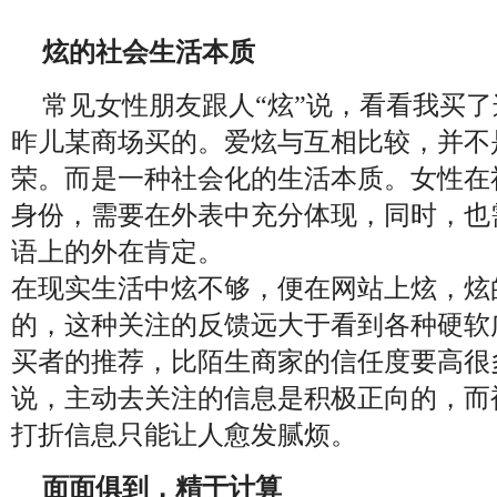
炫的社会生活本质
常见女性朋友跟人“炫”说，看看我买
昨儿某商场买的。爱炫与互相比较，并不
荣。而是一种社会化的生活本质。女性在
身份，需要在外表中充分体现，同时，也
语上的外在肯定。
在现实生活中炫不够，便在网站上炫，炫
的，这种关注的反馈远大于看到各种硬软
买者的推荐，比陌生商家的信任度要高很
说，主动去关注的信息是积极正向的，而
打折信息只能让人愈发腻烦。
面面俱到，精于计算