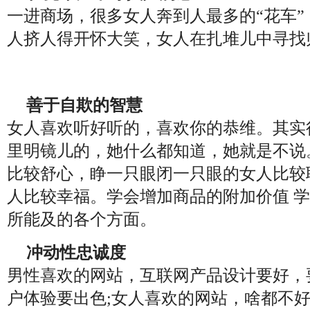
一进商场，很多女人奔到人最多的“花车
人挤人得开怀大笑，女人在扎堆儿中寻找
善于自欺的智慧
女人喜欢听好听的，喜欢你的恭维。其实
里明镜儿的，她什么都知道，她就是不说
比较舒心，睁一只眼闭一只眼的女人比较
人比较幸福。学会增加商品的附加价值 
所能及的各个方面。
冲动性忠诚度
男性喜欢的网站，互联网产品设计要好，
户体验要出色
;
女人喜欢的网站，啥都不