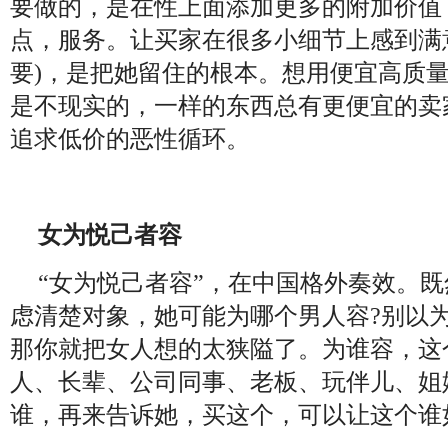
要做的，是在性上面添加更多的附加价值
点，服务。让买家在很多小细节上感到满
要
)
，是把她留住的根本。想用便宜高质
是不现实的，一样的东西总有更便宜的卖
追求低价的恶性循环。
女为悦己者容
“女为悦己者容”，在中国格外奏效。
虑清楚对象，她可能为哪个男人容
?
别以
那你就把女人想的太狭隘了。为谁容，这
人、长辈、公司同事、老板、玩伴儿、姐
谁，再来告诉她，买这个，可以让这个谁