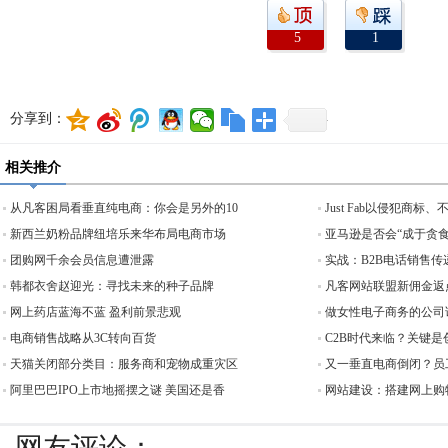
5
1
分享到：
相关推介
从凡客困局看垂直纯电商：你会是另外的10
Just Fab以侵犯商标
新西兰奶粉品牌纽培乐来华布局电商市场
亚马逊是否会“成于贪食
团购网千余会员信息遭泄露
实战：B2B电话销售传
韩都衣舍赵迎光：寻找未来的种子品牌
凡客网站联盟新佣金返
网上药店蓝海不蓝 盈利前景悲观
做女性电子商务的公司
电商销售战略从3C转向百货
C2B时代来临？关键是
天猫关闭部分类目：服务商和宠物成重灾区
又一垂直电商倒闭？员
阿里巴巴IPO上市地摇摆之谜 美国还是香
网站建设：搭建网上购
网友评论：