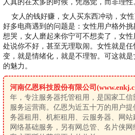
人真的在太多的时候，凭感觉，而非理性
女人的钱好赚，女人买东西冲动，女性
好多电商遇到的问题是：女性用户格外挑
想哭，女人磨起来你宁可不想卖了，女性
处说你不好，甚至无理取闹。女性就是任
变，就是情绪化，就是不理智。可这就是
的魅力。
河南亿恩科技股份有限公司(www.enkj.c
年，专注服务器托管租用，是国家工信
服务运营商。亿恩为近五十万的用户提
务器租用、机柜租用、云服务器、网站
网络基础服务，另有网总管、名片侠网