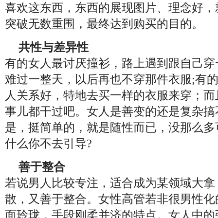
喜欢这东西，东西的展现图片、理念好，
突破无数重围，最终达到购买的目的。
共性与差异性
有的女人最讨厌撞衫，路上遇到跟自己穿
难过一整天，以后再也不穿那件衣服
;
有
人关系好，特地去买一样的衣服来穿；而
事儿都干过吧。女人是善变的还是复杂搞
是，挺简单的，就是随性而已，没那么多
什么你不去引导
?
善于整合
若说男人比较专注，适合成为某领域大拿
散，又善于整合。女性高管若非很男性化
面玲珑，手段刚柔并济的特点。女人中的