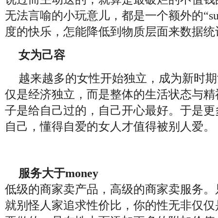
无法言喻的小玩意儿，都是一个额外的“
su
度的快乐，怎能降低到物质层面来数据统
女为己容
越来越多的女性开始独立，成为新时期
仅是经济独立，而是整体的生活状态与精
子是给自己过的，自己开心最好。于是更
自己，懂得自爱的女人才值得被别人爱。
服务大于
money
低级的商家卖产品，高级的商家卖服务。
就别怪人家追求性价比，你的性无非仅仅