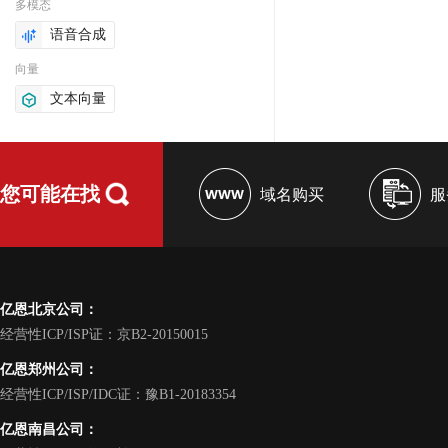
多模态
语音合成
向量
文本向量
您可能在找
域名购买
服
亿恩北京公司：
经营性ICP/ISP证：京B2-20150015
亿恩郑州公司：
经营性ICP/ISP/IDC证：豫B1-20183354
亿恩南昌公司：