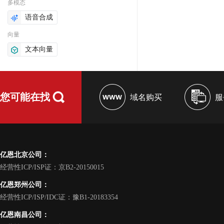
多模态
语音合成
向量
文本向量
您可能在找
域名购买
服
亿恩北京公司：
经营性ICP/ISP证：京B2-20150015
亿恩郑州公司：
经营性ICP/ISP/IDC证：豫B1-20183354
亿恩南昌公司：