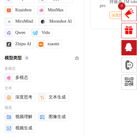
持最高 1M to
0
与世界知识方
Kuaishou
MiniMax
型。在数学、
深度思考
文
MiroMind
Moonshot AI
Agentic 
支持思考模式
Qwen
Vidu
合对质量与稳
Zhipu AI
xiaomi
模型类型
0
多模态
多模态
文本
深度思考
文本生成
视觉
视频理解
图像生成
视频生成