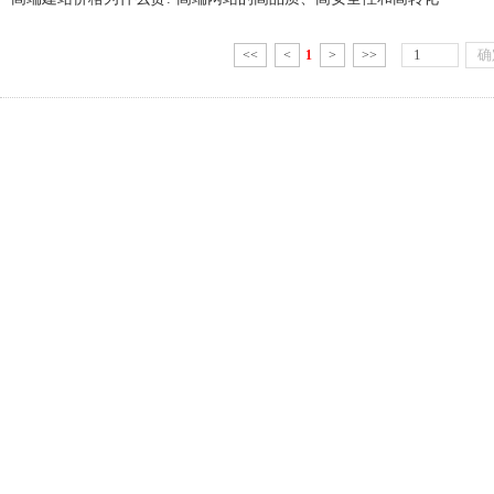
<<
<
1
>
>>