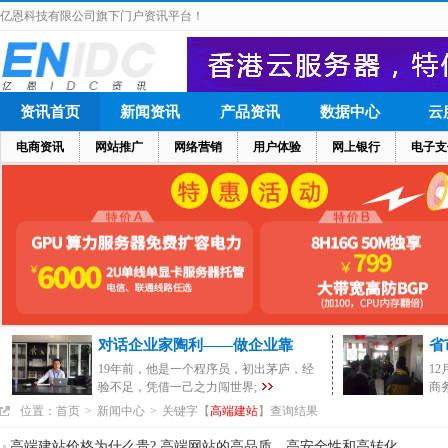
亿恩科技有限公司旗下门户资讯平台！
资讯首页
新闻资讯
产品资讯
数据中心
云
电商资讯
网站推广
网络营销
用户体验
网上银行
电子支
对话企业家陶利——做企业靠
省
19年前，他是一个程序员，初出茅庐，经
1
验不足，凭借一己之力闯世界;
商
位置：
首页
>
新闻中心
>
关键字【
高端建站
】查询结果
高端建站价格为什么贵? 高端网站的高品质、高安全性和高转化