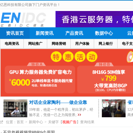
亿恩科技有限公司旗下门户资讯平台！
资讯首页
新闻资讯
产品资讯
数据中心
云
电商资讯
网站推广
网络营销
用户体验
网上银行
电子支
对话企业家陶利——做企业靠
省
19年前，他是一个程序员，初出茅庐，经
1
验不足，凭借一己之力闯世界;
商
位置：
首页
>
新闻中心
>
关键字【
视频广告
】查询结果
不容忽视视频营销的9个原因