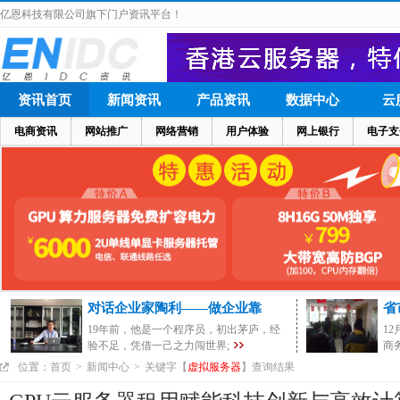
亿恩科技有限公司旗下门户资讯平台！
资讯首页
新闻资讯
产品资讯
数据中心
云
电商资讯
网站推广
网络营销
用户体验
网上银行
电子支
对话企业家陶利——做企业靠
省
19年前，他是一个程序员，初出茅庐，经
1
验不足，凭借一己之力闯世界;
商
位置：
首页
>
新闻中心
>
关键字【
虚拟服务器
】查询结果