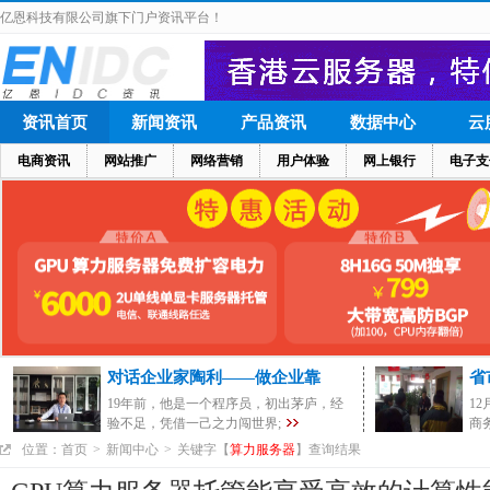
亿恩科技有限公司旗下门户资讯平台！
资讯首页
新闻资讯
产品资讯
数据中心
云
电商资讯
网站推广
网络营销
用户体验
网上银行
电子支
对话企业家陶利——做企业靠
省
19年前，他是一个程序员，初出茅庐，经
1
验不足，凭借一己之力闯世界;
商
位置：
首页
>
新闻中心
>
关键字【
算力服务器
】查询结果